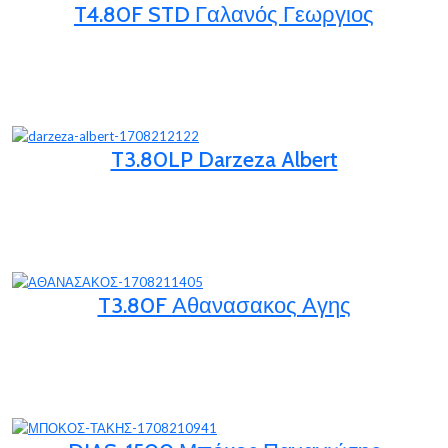
T4.80F STD Γαλανός Γεωργιος
T3.80LP Darzeza Albert
T3.80F Αθανασακος Αγης