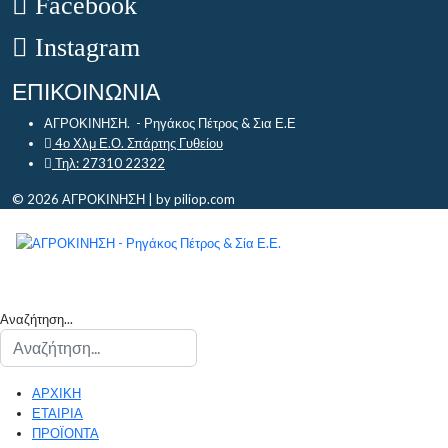
Facebook
Instagram
ΕΠΙΚΟΙΝΩΝΙΑ
ΑΓΡΟΚΙΝΗΣΗ. - Ρηγάκος Πέτρος & Σια Ε.Ε
4ο Χλμ Ε.Ο. Σπάρτης Γυθείου
Τηλ: 27310 22322
© 2026 ΑΓΡΟΚΙΝΗΣΗ | by piliop.com
Αναζήτηση...
ΑΡΧΙΚΗ
ΕΤΑΙΡΙΑ
ΠΡΟΪΟΝΤΑ