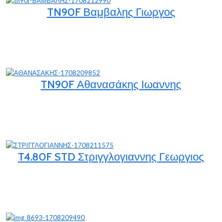
TN90F Βαμβαλης Γιωργος
TN90F Αθανασάκης Ιωαννης
T4.80F STD Στριγγλογιαννης Γεωργιος